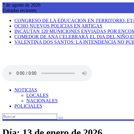
Saltar
7 de agosto de 2026
al
Entradas recientes
contenido
CONGRESO DE LA EDUCACION EN TERRITORIO: E
OCHO NUEVOS POLICIAS EN ARTIGAS
INCAUTAN 120 MUNICIONES ENVIADAS POR ENCO
COMEDOR DE ANA CELEBRARÁ EL DIA DEL NIÑO E
VALENTINA DOS SANTOS: LA INTENDENCIA NO PUE
NOTICIAS
LOCALES
NACIONALES
POLICIALES
Día:
13 de enero de 2026