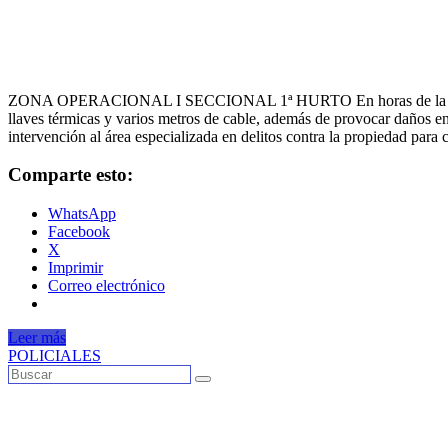
ZONA OPERACIONAL I SECCIONAL 1ª HURTO En horas de la tarde de ay
llaves térmicas y varios metros de cable, además de provocar daños en
intervención al área especializada en delitos contra la propiedad par
Comparte esto:
WhatsApp
Facebook
X
Imprimir
Correo electrónico
Leer más
POLICIALES