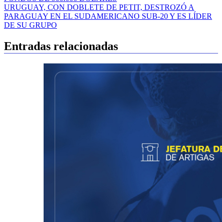
de
URUGUAY, CON DOBLETE DE PETIT, DESTROZÓ A
entradas
PARAGUAY EN EL SUDAMERICANO SUB-20 Y ES LÍDER
DE SU GRUPO
Entradas relacionadas