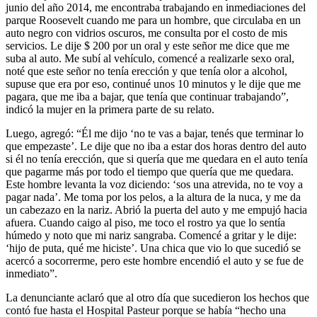
junio del año 2014, me encontraba trabajando en inmediaciones del
parque Roosevelt cuando me para un hombre, que circulaba en un
auto negro con vidrios oscuros, me consulta por el costo de mis
servicios. Le dije $ 200 por un oral y este señor me dice que me
suba al auto. Me subí al vehículo, comencé a realizarle sexo oral,
noté que este señor no tenía erección y que tenía olor a alcohol,
supuse que era por eso, continué unos 10 minutos y le dije que me
pagara, que me iba a bajar, que tenía que continuar trabajando”,
indicó la mujer en la primera parte de su relato.
Luego, agregó: “Él me dijo ‘no te vas a bajar, tenés que terminar lo
que empezaste’. Le dije que no iba a estar dos horas dentro del auto
si él no tenía erección, que si quería que me quedara en el auto tenía
que pagarme más por todo el tiempo que quería que me quedara.
Este hombre levanta la voz diciendo: ‘sos una atrevida, no te voy a
pagar nada’. Me toma por los pelos, a la altura de la nuca, y me da
un cabezazo en la nariz. Abrió la puerta del auto y me empujó hacia
afuera. Cuando caigo al piso, me toco el rostro ya que lo sentía
húmedo y noto que mi nariz sangraba. Comencé a gritar y le dije:
‘hijo de puta, qué me hiciste’. Una chica que vio lo que sucedió se
acercó a socorrerme, pero este hombre encendió el auto y se fue de
inmediato”.
La denunciante aclaró que al otro día que sucedieron los hechos que
contó fue hasta el Hospital Pasteur porque se había “hecho una