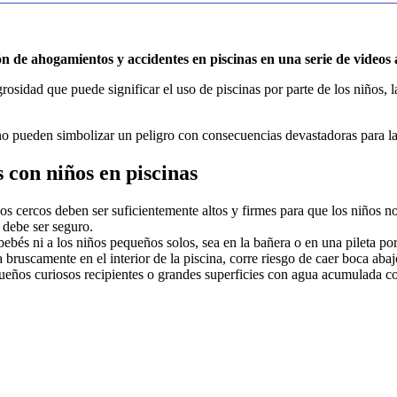
n de ahogamientos y accidentes en piscinas en una serie de videos
osidad que puede significar el uso de piscinas por parte de los niños, 
rano pueden simbolizar un peligro con consecuencias devastadoras para la
con niños en piscinas
os cercos deben ser suficientemente altos y firmes para que los niños no 
a debe ser seguro.
bebés ni a los niños pequeños solos, sea en la bañera o en una pileta port
a bruscamente en el interior de la piscina, corre riesgo de caer boca aba
eños curiosos recipientes o grandes superficies con agua acumulada com