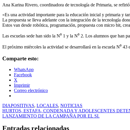
Ana Karina Rivero, coordinadora de tecnología de Primaria, se refirió 
«Es una actividad importante para la educación inicial y primaria y ta
La propuesta se lleva adelante con la integración de la tecnología
Estos van desde robótica, programación, propuesta con micro bit, creac
Las escuelas sede han sido la N⁰ 1 y la N⁰ 2. Los alumnos que han part
El próximo miércoles la actividad se desarrollará en la escuela N⁰ 43 
Comparte esto:
WhatsApp
Facebook
X
Imprimir
Correo electrónico
DIAPOSITIVAS
,
LOCALES
,
NOTICIAS
Navegación
HURTOS, ESTAFA, CONDENADA Y ADOLESCENTES DETE
LANZAMIENTO DE LA CAMPAÑA POR EL SI.
de
entradas
Entradas relacionadas