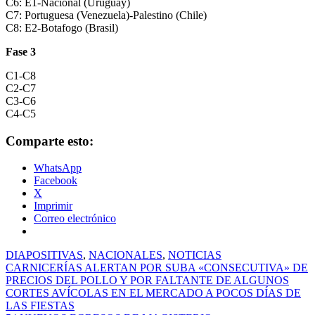
C6: E1-Nacional (Uruguay)
C7: Portuguesa (Venezuela)-Palestino (Chile)
C8: E2-Botafogo (Brasil)
Fase 3
C1-C8
C2-C7
C3-C6
C4-C5
Comparte esto:
WhatsApp
Facebook
X
Imprimir
Correo electrónico
DIAPOSITIVAS
,
NACIONALES
,
NOTICIAS
Navegación
CARNICERÍAS ALERTAN POR SUBA «CONSECUTIVA» DE
PRECIOS DEL POLLO Y POR FALTANTE DE ALGUNOS
de
CORTES AVÍCOLAS EN EL MERCADO A POCOS DÍAS DE
entradas
LAS FIESTAS