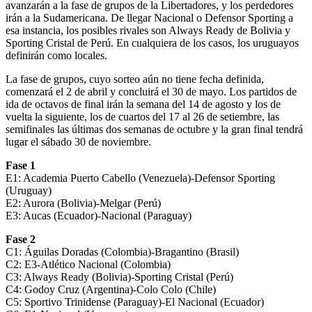
avanzarán a la fase de grupos de la Libertadores, y los perdedores
irán a la Sudamericana. De llegar Nacional o Defensor Sporting a
esa instancia, los posibles rivales son Always Ready de Bolivia y
Sporting Cristal de Perú. En cualquiera de los casos, los uruguayos
definirán como locales.
La fase de grupos, cuyo sorteo aún no tiene fecha definida,
comenzará el 2 de abril y concluirá el 30 de mayo. Los partidos de
ida de octavos de final irán la semana del 14 de agosto y los de
vuelta la siguiente, los de cuartos del 17 al 26 de setiembre, las
semifinales las últimas dos semanas de octubre y la gran final tendrá
lugar el sábado 30 de noviembre.
Fase 1
E1: Academia Puerto Cabello (Venezuela)-Defensor Sporting
(Uruguay)
E2: Aurora (Bolivia)-Melgar (Perú)
E3: Aucas (Ecuador)-Nacional (Paraguay)
Fase 2
C1: Águilas Doradas (Colombia)-Bragantino (Brasil)
C2: E3-Atlético Nacional (Colombia)
C3: Always Ready (Bolivia)-Sporting Cristal (Perú)
C4: Godoy Cruz (Argentina)-Colo Colo (Chile)
C5: Sportivo Trinidense (Paraguay)-El Nacional (Ecuador)