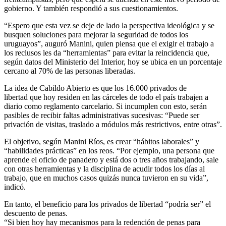
gobierno. Y también respondió a sus cuestionamientos.
“Espero que esta vez se deje de lado la perspectiva ideológica y se
busquen soluciones para mejorar la seguridad de todos los
uruguayos”, auguró Manini, quien piensa que el exigir el trabajo a
los reclusos les da “herramientas” para evitar la reincidencia que,
según datos del Ministerio del Interior, hoy se ubica en un porcentaje
cercano al 70% de las personas liberadas.
La idea de Cabildo Abierto es que los 16.000 privados de
libertad que hoy residen en las cárceles de todo el país trabajen a
diario como reglamento carcelario. Si incumplen con esto, serán
pasibles de recibir faltas administrativas sucesivas: “Puede ser
privación de visitas, traslado a módulos más restrictivos, entre otras”.
El objetivo, según Manini Ríos, es crear “hábitos laborales” y
“habilidades prácticas” en los reos. “Por ejemplo, una persona que
aprende el oficio de panadero y está dos o tres años trabajando, sale
con otras herramientas y la disciplina de acudir todos los días al
trabajo, que en muchos casos quizás nunca tuvieron en su vida”,
indicó.
En tanto, el beneficio para los privados de libertad “podría ser” el
descuento de penas.
“Si bien hoy hay mecanismos para la redención de penas para