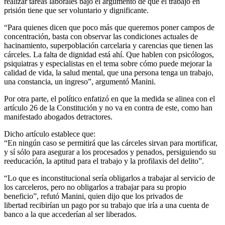
realizar tareas laborales bajo el argumento de que el trabajo en
prisión tiene que ser voluntario y dignificante.
“Para quienes dicen que poco más que queremos poner campos de
concentración, basta con observar las condiciones actuales de
hacinamiento, superpoblación carcelaria y carencias que tienen las
cárceles. La falta de dignidad está ahí. Que hablen con psicólogos,
psiquiatras y especialistas en el tema sobre cómo puede mejorar la
calidad de vida, la salud mental, que una persona tenga un trabajo,
una constancia, un ingreso”, argumentó Manini.
Por otra parte, el político enfatizó en que la medida se alinea con el
artículo 26 de la Constitución y no va en contra de este, como han
manifestado abogados detractores.
Dicho artículo establece que:
“En ningún caso se permitirá que las cárceles sirvan para mortificar,
y sí sólo para asegurar a los procesados y penados, persiguiendo su
reeducación, la aptitud para el trabajo y la profilaxis del delito”.
“Lo que es inconstitucional sería obligarlos a trabajar al servicio de
los carceleros, pero no obligarlos a trabajar para su propio
beneficio”, refutó Manini, quien dijo que los privados de
libertad recibirían un pago por su trabajo que iría a una cuenta de
banco a la que accederían al ser liberados.