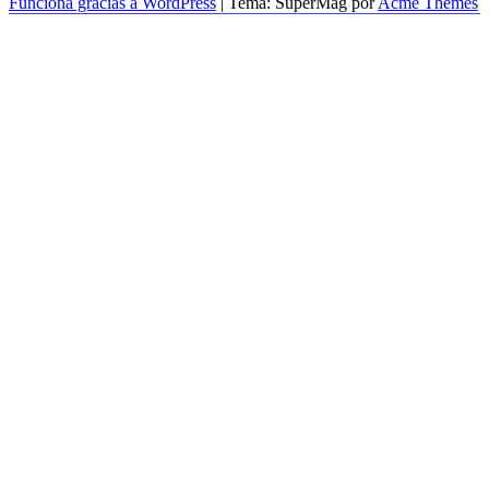
Funciona gracias a WordPress
|
Tema: SuperMag por
Acme Themes