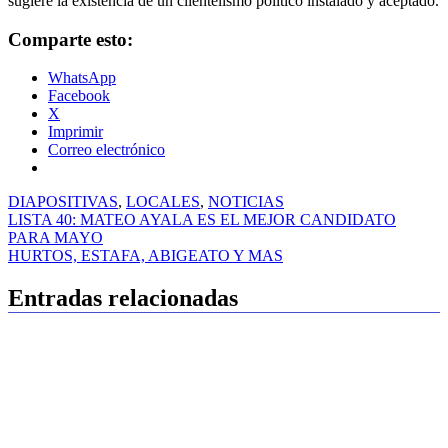
sugiere la existencia de un clientelismo político instalado y aceptado.
Comparte esto:
WhatsApp
Facebook
X
Imprimir
Correo electrónico
DIAPOSITIVAS
,
LOCALES
,
NOTICIAS
Navegación
LISTA 40: MATEO AYALA ES EL MEJOR CANDIDATO
PARA MAYO
de
HURTOS, ESTAFA, ABIGEATO Y MAS
entradas
Entradas relacionadas