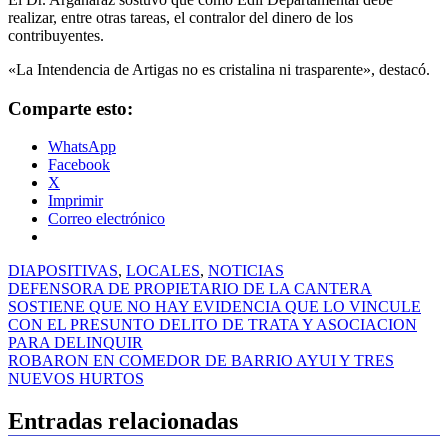
realizar, entre otras tareas, el contralor del dinero de los
contribuyentes.
«La Intendencia de Artigas no es cristalina ni trasparente», destacó.
Comparte esto:
WhatsApp
Facebook
X
Imprimir
Correo electrónico
DIAPOSITIVAS
,
LOCALES
,
NOTICIAS
Navegación
DEFENSORA DE PROPIETARIO DE LA CANTERA
SOSTIENE QUE NO HAY EVIDENCIA QUE LO VINCULE
de
CON EL PRESUNTO DELITO DE TRATA Y ASOCIACION
entradas
PARA DELINQUIR
ROBARON EN COMEDOR DE BARRIO AYUI Y TRES
NUEVOS HURTOS
Entradas relacionadas