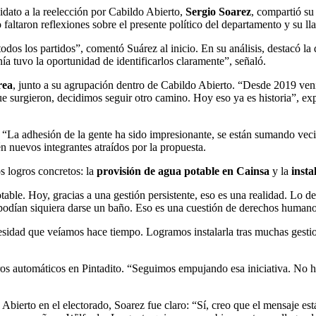
didato a la reelección por Cabildo Abierto,
Sergio Soarez
, compartió su
faltaron reflexiones sobre el presente político del departamento y su ll
os los partidos”, comentó Suárez al inicio. En su análisis, destacó la d
ía tuvo la oportunidad de identificarlos claramente”, señaló.
rea
, junto a su agrupación dentro de Cabildo Abierto. “Desde 2019 v
ue surgieron, decidimos seguir otro camino. Hoy eso ya es historia”, 
 “La adhesión de la gente ha sido impresionante, se están sumando vecin
 nuevos integrantes atraídos por la propuesta.
s logros concretos: la
provisión de agua potable en Cainsa
y la
insta
able. Hoy, gracias a una gestión persistente, eso es una realidad. Lo 
 podían siquiera darse un baño. Eso es una cuestión de derechos humano
esidad que veíamos hace tiempo. Logramos instalarla tras muchas gestio
eros automáticos en Pintadito. “Seguimos empujando esa iniciativa. No 
Abierto en el electorado, Soarez fue claro: “Sí, creo que el mensaje es