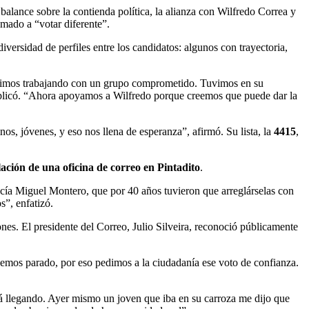
 balance sobre la contienda política, la alianza con Wilfredo Correa y
amado a “votar diferente”.
iversidad de perfiles entre los candidatos: algunos con trayectoria,
enimos trabajando con un grupo comprometido. Tuvimos en su
explicó. “Ahora apoyamos a Wilfredo porque creemos que puede dar la
os, jóvenes, y eso nos llena de esperanza”, afirmó. Su lista, la
4415
,
lación de una oficina de correo en Pintadito
.
decía Miguel Montero, que por 40 años tuvieron que arreglárselas con
s”, enfatizó.
nes. El presidente del Correo, Julio Silveira, reconoció públicamente
hemos parado, por eso pedimos a la ciudadanía ese voto de confianza.
tá llegando. Ayer mismo un joven que iba en su carroza me dijo que