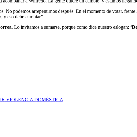
a acompañar a Wilfredo. La gente quiere un cambio, y estamos llegando 
os. No podemos arrepentirnos después. En el momento de votar, frente a 
, y eso debe cambiar”.
Correa
. Lo invitamos a sumarse, porque como dice nuestro eslogan:
‘De
RIR VIOLENCIA DOMÉSTICA