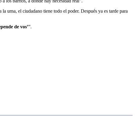
a los barrios, a donde hay necesidad real”.
la urna, el ciudadano tiene todo el poder. Después ya es tarde para
pende de vos’
”.