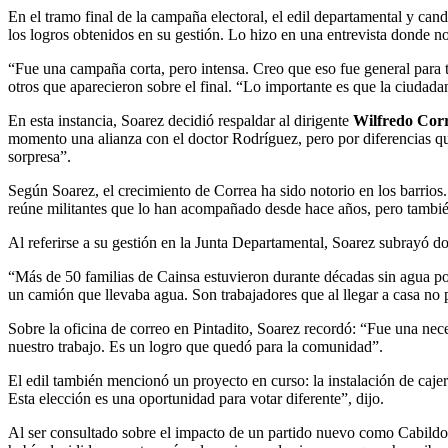
En el tramo final de la campaña electoral, el edil departamental y can
los logros obtenidos en su gestión. Lo hizo en una entrevista donde no 
“Fue una campaña corta, pero intensa. Creo que eso fue general para tod
otros que aparecieron sobre el final. “Lo importante es que la ciudadan
En esta instancia, Soarez decidió respaldar al dirigente
Wilfredo Cor
momento una alianza con el doctor Rodríguez, pero por diferencias q
sorpresa”.
Según Soarez, el crecimiento de Correa ha sido notorio en los barrios.
reúne militantes que lo han acompañado desde hace años, pero también
Al referirse a su gestión en la Junta Departamental, Soarez subrayó do
“Más de 50 familias de Cainsa estuvieron durante décadas sin agua pot
un camión que llevaba agua. Son trabajadores que al llegar a casa no
Sobre la oficina de correo en Pintadito, Soarez recordó: “Fue una nec
nuestro trabajo. Es un logro que quedó para la comunidad”.
El edil también mencionó un proyecto en curso: la instalación de caj
Esta elección es una oportunidad para votar diferente”, dijo.
Al ser consultado sobre el impacto de un partido nuevo como Cabildo 