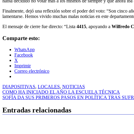
había decidido no votar más a los mismos de siempre y que ahora iba 
Finalmente, dejó una reflexión sobre el poder del voto: “Son cinco añ
lamentarse. Hemos vivido muchas malas noticias en este departamento
El mensaje de cierre fue directo: “Lista
4415
, apoyando a
Wilfredo 
Comparte esto:
WhatsApp
Facebook
X
Imprimir
Correo electrónico
DIAPOSITIVAS
,
LOCALES
,
NOTICIAS
Navegación
COMO HA INICIADO EL AÑO LA ESCUELA TÉCNICA
SOFÍA DA SUS PRIMEROS PASOS EN POLÍTICA TRAS SUF
de
entradas
Entradas relacionadas