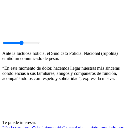
Ante la luctuosa noticia, el Sindicato Policial Nacional (Sipolna)
emitió un comunicado de pesar.
“En este momento de dolor, hacemos llegar nuestras más sinceras
condolencias a sus familiares, amigos y compañeros de función,
acompañándolos con respeto y solidaridad”, expresa la misiva.
Te puede interesar:
“Da la cara, puto”: la “bienvenida” carcelaria a sujeto imputado por